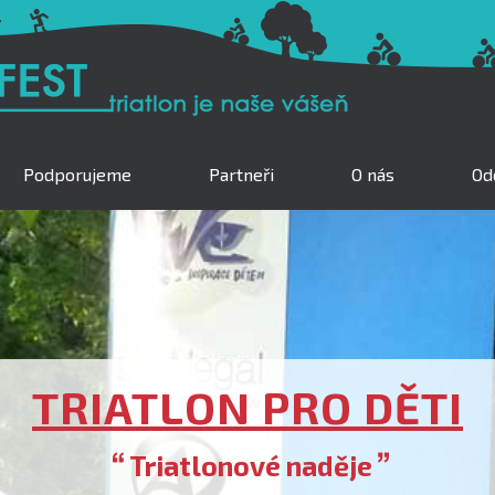
Podporujeme
Partneři
O nás
Odd
TRIATLON PRO DĚTI
Triatlonové naděje