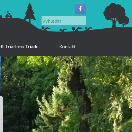
Vyhledat
íl triatlonu Triade
Kontakt