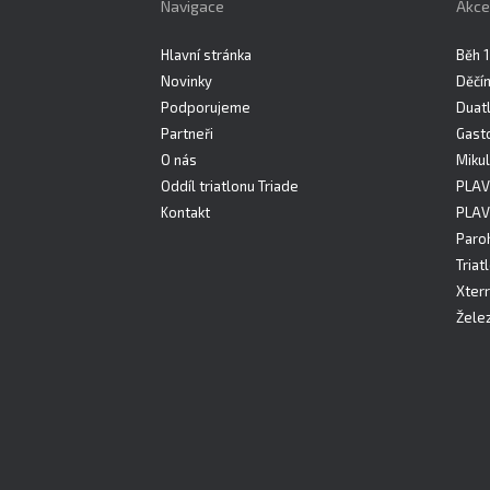
Navigace
Akce
Hlavní stránka
Běh 1
Novinky
Děčí
Podporujeme
Duatl
Partneři
Gast
O nás
Mikul
Oddíl triatlonu Triade
PLAV
Kontakt
PLAV
Paro
Triat
Xterr
Želez