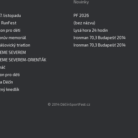
Novinky
7. listopadu
PF 2026
n RunFest
(bez názvu)
on pro děti
Lysá hora 24 hodin
onův memoriál
Ironman 70,3 Budapešť 2014
ášovický triatlon
Ironman 70,3 Budapešť 2014
EME SEVEREM
EME SEVEREM-ORIENŤÁK
háč
lon pro děti
a Děčín
ný knedlík
© 2014 DěčínSportFest.cz