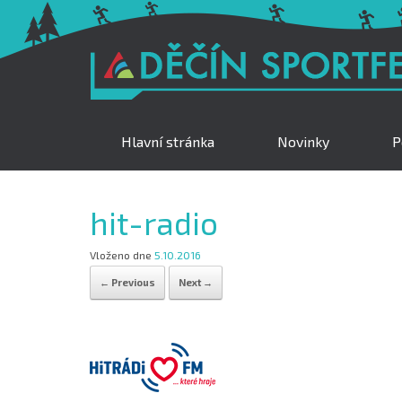
Hlavní stránka
Novinky
P
hit-radio
Vloženo dne
5.10.2016
← Previous
Next →