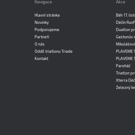
Navigace
Akce
Hlavní stránka
Běh 17. li
Novinky
Děčín Run
Podporujeme
Duatlon pr
Partneři
Gastonův 
O nás
Mikulášovi
Oddíl triatlonu Triade
PLAVEME 
Kontakt
PLAVEME 
Paroháč
Triatlon pr
Xterra Děč
Železný kn