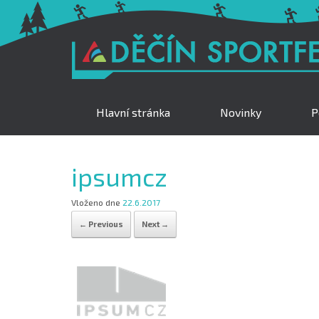
Hlavní stránka
Novinky
P
ipsumcz
Vloženo dne
22.6.2017
← Previous
Next →