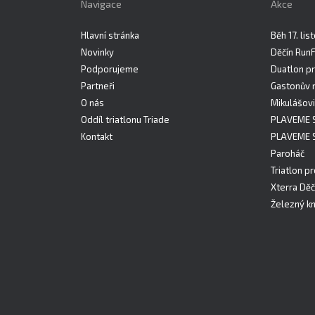
Navigace
Akce
Hlavní stránka
Běh 17. li
Novinky
Děčín Run
Podporujeme
Duatlon pr
Partneři
Gastonův 
O nás
Mikulášovi
Oddíl triatlonu Triade
PLAVEME 
Kontakt
PLAVEME 
Paroháč
Triatlon pr
Xterra Děč
Železný kn