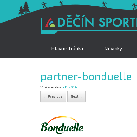
Hlavní stránka
Novinky
partner-bonduelle
Vloženo dne
7.11.2014
← Previous
Next →