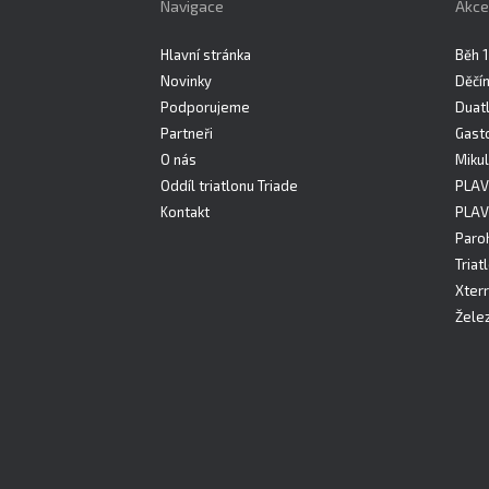
Navigace
Akce
Hlavní stránka
Běh 1
Novinky
Děčí
Podporujeme
Duatl
Partneři
Gast
O nás
Mikul
Oddíl triatlonu Triade
PLAV
Kontakt
PLAV
Paro
Triat
Xterr
Želez