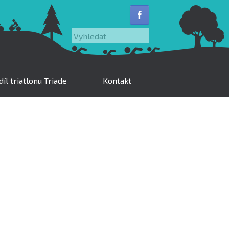
Vyhledat
íl triatlonu Triade
Kontakt