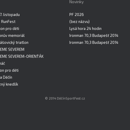
Novinky
7. listopadu
PF 2026
n RunFest
(bez názvu)
on pro děti
Lysá hora 24 hodin
onův memoriál
Ironman 70,3 Budapešť 2014
ášovický triatlon
Ironman 70,3 Budapešť 2014
EME SEVEREM
EME SEVEREM-ORIENŤÁK
háč
lon pro děti
a Děčín
ný knedlík
© 2014 DěčínSportFest.cz