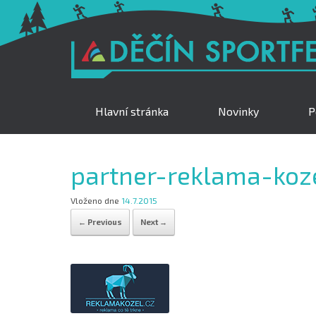
Hlavní stránka
Novinky
P
partner-reklama-koz
Vloženo dne
14.7.2015
← Previous
Next →