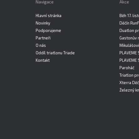
Navigace
Akce
Hlavní stránka
Běh 17. li
Novinky
Děčín Run
Podporujeme
Duatlon pr
Partneři
Gastonův 
O nás
Mikulášovi
Oddíl triatlonu Triade
PLAVEME 
Kontakt
PLAVEME 
Paroháč
Triatlon pr
Xterra Děč
Železný kn