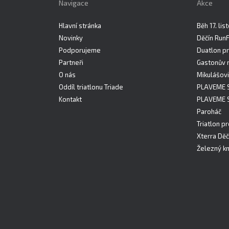
Navigace
Akce
Hlavní stránka
Běh 17. li
Novinky
Děčín Run
Podporujeme
Duatlon pr
Partneři
Gastonův 
O nás
Mikulášovi
Oddíl triatlonu Triade
PLAVEME 
Kontakt
PLAVEME 
Paroháč
Triatlon pr
Xterra Děč
Železný kn