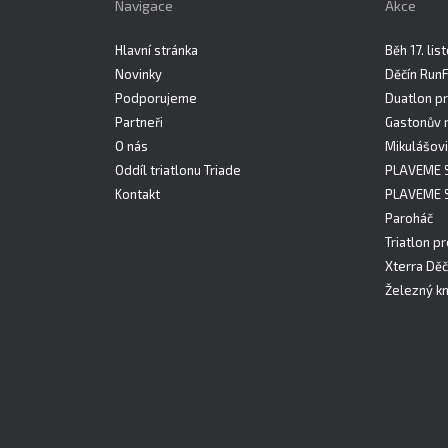
Navigace
Akce
Hlavní stránka
Běh 17. li
Novinky
Děčín Run
Podporujeme
Duatlon pr
Partneři
Gastonův 
O nás
Mikulášovi
Oddíl triatlonu Triade
PLAVEME 
Kontakt
PLAVEME 
Paroháč
Triatlon pr
Xterra Děč
Železný kn