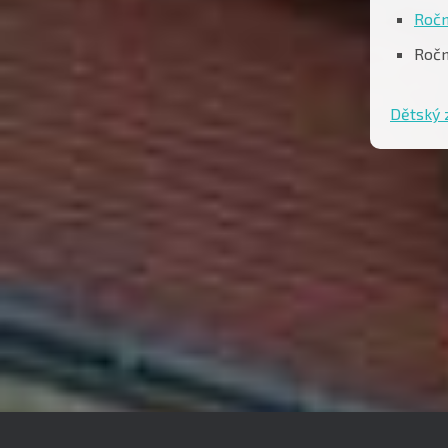
Ročn
Ročn
Dětský 