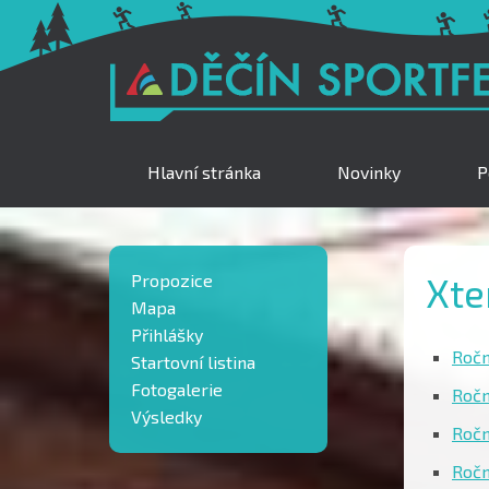
Hlavní stránka
Novinky
P
Propozice
Xte
Mapa
Přihlášky
Ročn
Startovní listina
Fotogalerie
Ročn
Výsledky
Ročn
Ročn