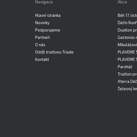
Navigace
Akce
Hlavní stránka
Běh 17. li
Novinky
Děčín Run
Podporujeme
Duatlon pr
Partneři
Gastonův 
O nás
Mikulášovi
Oddíl triatlonu Triade
PLAVEME 
Kontakt
PLAVEME 
Paroháč
Triatlon pr
Xterra Děč
Železný kn