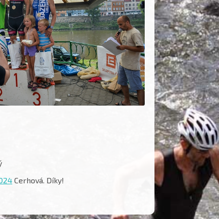
ý
024
Cerhová. Díky!