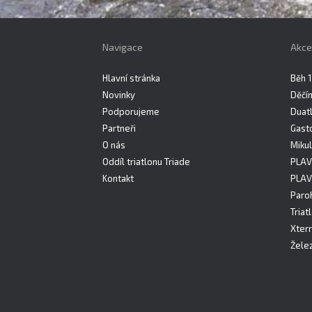
Navigace
Akce
Hlavní stránka
Běh 1
Novinky
Děčí
Podporujeme
Duatl
Partneři
Gast
O nás
Mikul
Oddíl triatlonu Triade
PLAV
Kontakt
PLAV
Paro
Triat
Xterr
Želez