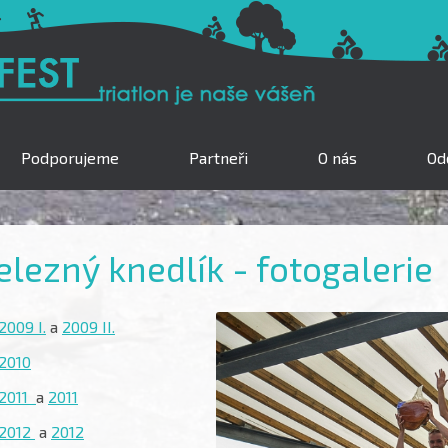
Podporujeme
Partneři
O nás
Odd
elezný knedlík - fotogalerie
2009 I.
a
2009 II.
2010
2011
a
2011
2012
a
2012