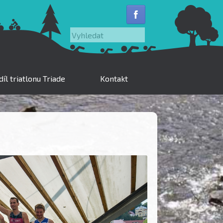
Vyhledat
íl triatlonu Triade
Kontakt