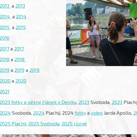
2013
a
2013
2014
a
2014
2015
a
2015
2016
2017
a
2017
2018
a
2018
2019
a
2019
a
2019
2020
a
2020
2021
2023 fotky a pěkný článek v Deníku
,
2023
Svoboda,
2023
Plach
2024
Svoboda,
2024
Plachý, 2024
fotky
a
video
Jarda Apollo,
2
2025 Plachý
,
2025 Svoboda
,
2025 různé