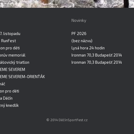
Novinky
7. listopadu
PF 2026
n RunFest
(bez názvu)
on pro děti
Lysá hora 24 hodin
onův memoriál
Ironman 70,3 Budapešť 2014
ášovický triatlon
Ironman 70,3 Budapešť 2014
EME SEVEREM
EME SEVEREM-ORIENŤÁK
háč
lon pro děti
a Děčín
ný knedlík
© 2014 DěčínSportFest.cz