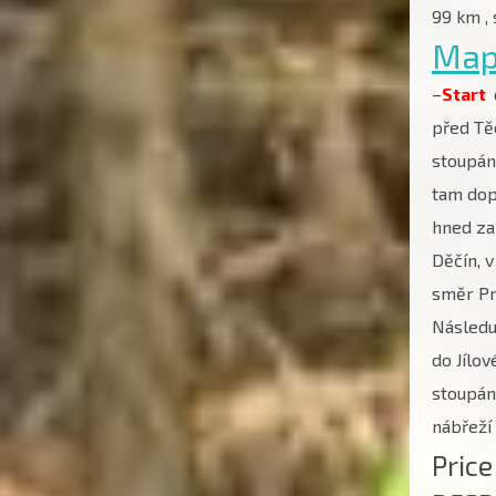
99 km ,
Map
–
Start
před Tě
stoupán
tam do
hned za
Děčín, 
směr Pr
Násled
do Jílo
stoupání
nábřeží
Price