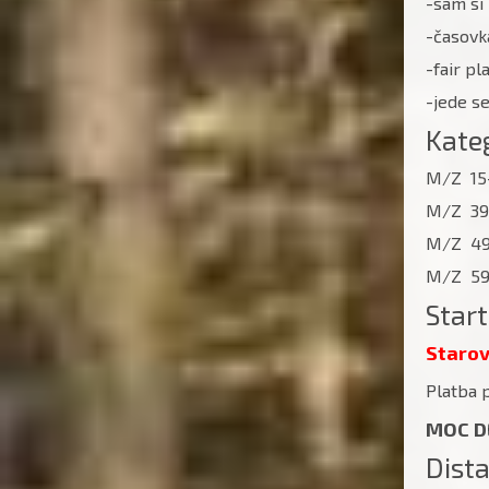
-sám si
-časovk
-fair pl
-jede se
Kateg
M/Z 15-
M/Z 39
M/Z 49
M/Z 59
Star
Starov
Platba 
MOC D
Dist