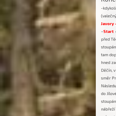
-kdykol
(valečn
Javory 
–
Start
před Tě
stoupán
tam do
hned za
Děčín, 
směr Pr
Násled
do Jílo
stoupání
nábřeží