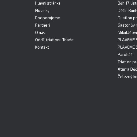
Hlavní stránka
Běh 17. li
Novinky
Děčín Run
Podporujeme
Duatlon pr
Partneři
Gastonův 
O nás
Mikulášovi
Oddíl triatlonu Triade
PLAVEME 
Kontakt
PLAVEME 
Paroháč
Triatlon pr
Xterra Děč
Železný kn