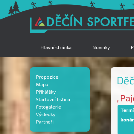
Hlavní stránka
Novinky
P
Propozice
Děč
Mapa
Přihlášky
„Paj
Startovní listina
Fotogalerie
Term
Výsledky
konán
Partneři