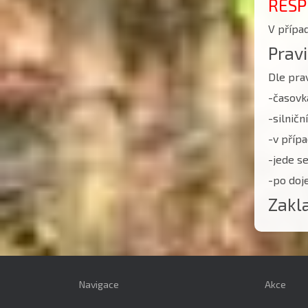
RESP
V přípa
Prav
Dle prav
-časovk
-silničn
-v příp
-jede s
-po doj
Zakl
Navigace
Akce