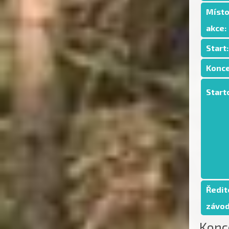
Míst
akce:
Start:
Konce
Start
Ředit
závod
Konc