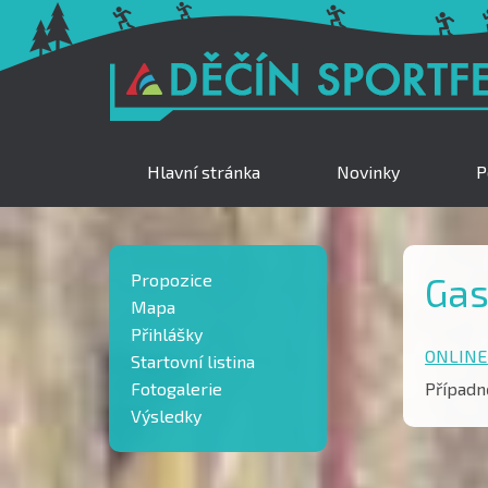
Hlavní stránka
Novinky
P
Propozice
Gas
Mapa
Přihlášky
ONLINE
Startovní listina
Fotogalerie
Případn
Výsledky