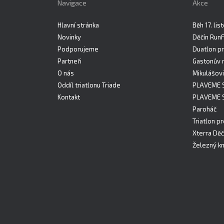
Navigace
Akce
Hlavní stránka
Běh 17. li
Novinky
Děčín Run
Podporujeme
Duatlon pr
Partneři
Gastonův 
O nás
Mikulášovi
Oddíl triatlonu Triade
PLAVEME 
Kontakt
PLAVEME 
Paroháč
Triatlon pr
Xterra Děč
Železný kn