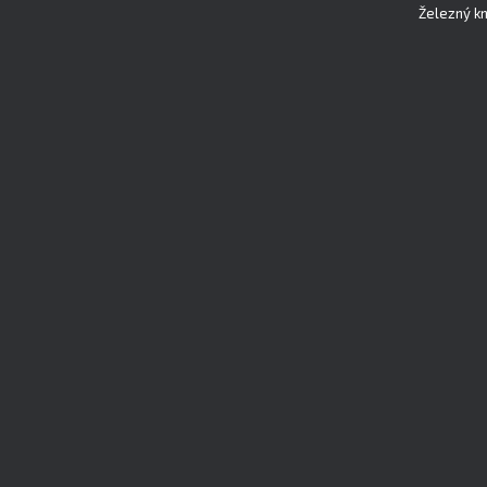
Železný kn