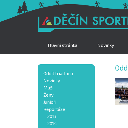
Hlavní stránka
Novinky
Oddí
Oddíl triatlonu
Novinky
Muži
Ženy
Junioři
Reportáže
2013
2014