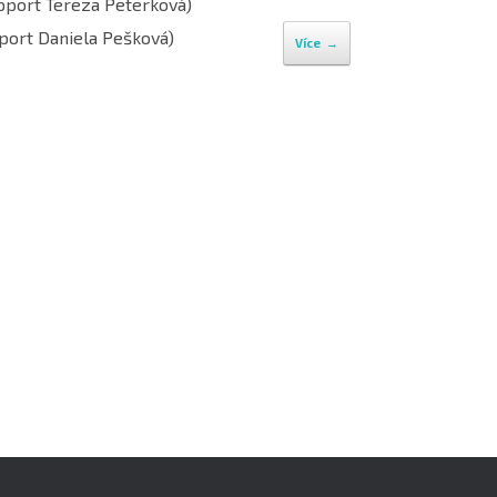
upport Tereza Peterková)
pport Daniela Pešková)
Více
→