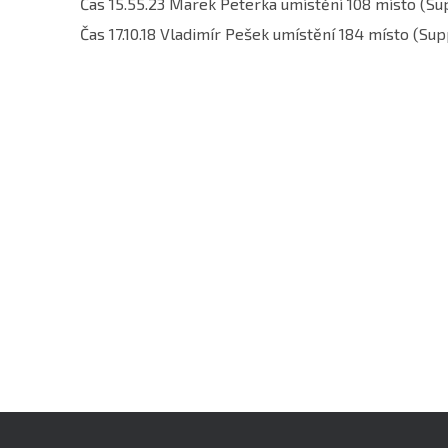
Čas 15.55.23 Marek Peterka umístění 108 místo (S
Čas 17.10.18 Vladimír Pešek umístění 184 místo (Su