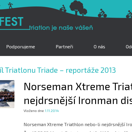
Podporujeme
Partneři
O nás
Odd
l Triatlonu Triade – reportáže 2013
Norseman Xtreme Triat
nejdrsnější Ironman di
Vloženo dne
1.11.2014
Norseman Xtreme Triathlon nebo-li nejdrsnější Ir