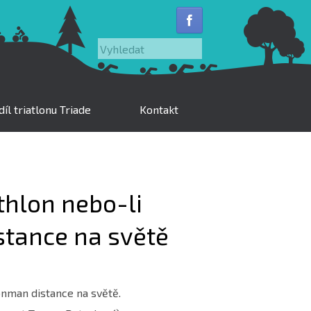
Vyhledat
íl triatlonu Triade
Kontakt
hlon nebo-li
stance na světě
onman distance na světě.