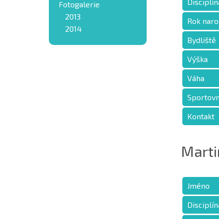
Disciplín
Fotogalerie
2013
Rok naro
2014
Bydliště
Výška
Váha
Sportovn
Kontakt
Martin
Jméno
Disciplín