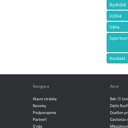
Bydliště
Výška
Váha
Sportovn
Kontakt
Navigace
Akce
Hlavní stránka
Běh 17. li
Novinky
Děčín Run
Podporujeme
Duatlon pr
Partneři
Gastonův 
O nás
Mikulášovi