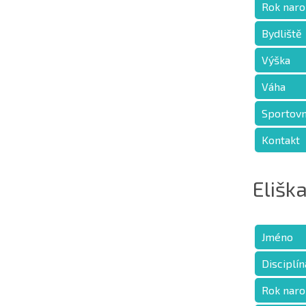
Rok naro
Bydliště
Výška
Váha
Sportovn
Kontakt
Elišk
Jméno
Disciplín
Rok naro