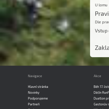
U lomu G
Prav
Dle prav
Vstup 
Zakl
Navigace
Akce
Hlavní stránka
Běh 17. li
Novinky
Děčín Run
Podporujeme
Duatlon pr
Partneři
Gastonův 