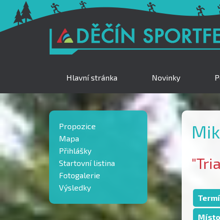
Hlavní stránka
Novinky
P
Propozice
Mik
Mapa
Přihlášky
"Tri
Startovní listina
Fotogalerie
Výsledky
Termí
Místo