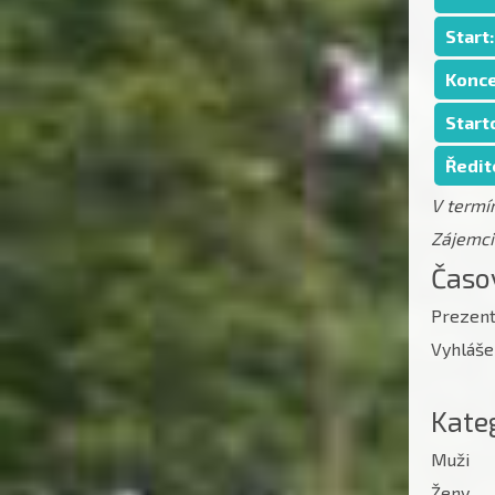
Start:
Konc
Start
Ředit
V termí
Zájemci 
Časo
Prezent
Vyhláše
Kateg
Muži
Ženy