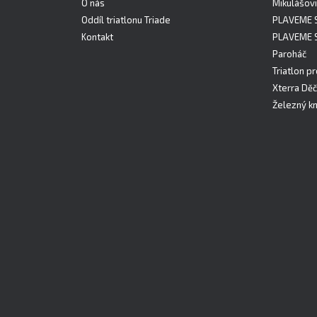
O nás
Mikulášovi
Oddíl triatlonu Triade
PLAVEME 
Kontakt
PLAVEME 
Paroháč
Triatlon pr
Xterra Děč
Železný kn