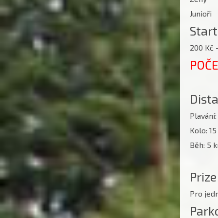
Junioři
Star
200 Kč 
POČE
Dist
Plavání
Kolo: 1
Běh: 5 
Priz
Pro je
Park