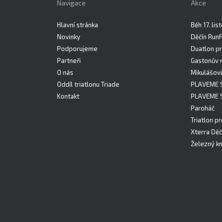
Navigace
Akce
Hlavní stránka
Běh 17. li
Novinky
Děčín Run
Podporujeme
Duatlon pr
Partneři
Gastonův 
O nás
Mikulášovi
Oddíl triatlonu Triade
PLAVEME 
Kontakt
PLAVEME 
Paroháč
Triatlon pr
Xterra Děč
Železný kn