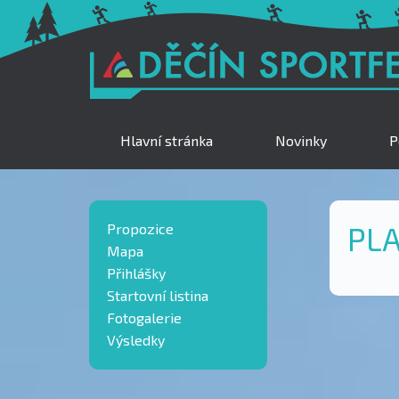
Hlavní stránka
Novinky
P
Propozice
PLA
Mapa
Přihlášky
Startovní listina
Fotogalerie
Výsledky