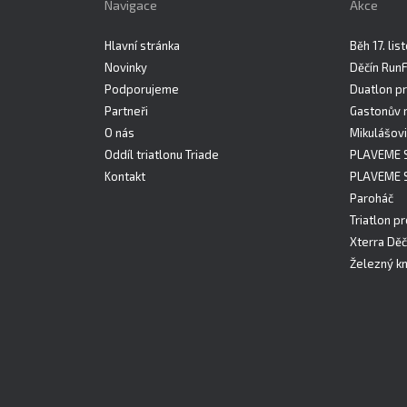
Navigace
Akce
Hlavní stránka
Běh 17. li
Novinky
Děčín Run
Podporujeme
Duatlon pr
Partneři
Gastonův 
O nás
Mikulášovi
Oddíl triatlonu Triade
PLAVEME 
Kontakt
PLAVEME 
Paroháč
Triatlon pr
Xterra Děč
Železný kn