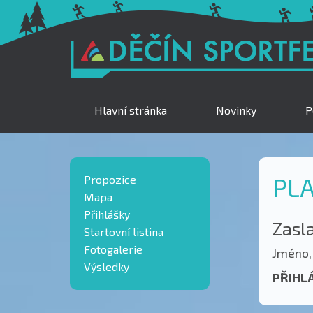
Hlavní stránka
Novinky
P
Propozice
PLA
Mapa
Přihlášky
Zasl
Startovní listina
Fotogalerie
Jméno,
Výsledky
PŘIHLÁ