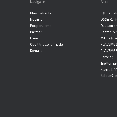
Navigace
Akce
Hlavní stránka
Běh 17. li
Novinky
Děčín Run
Podporujeme
Duatlon pr
Partneři
Gastonův 
O nás
Mikulášovi
Oddíl triatlonu Triade
PLAVEME 
Kontakt
PLAVEME 
Paroháč
Triatlon pr
Xterra Děč
Železný kn